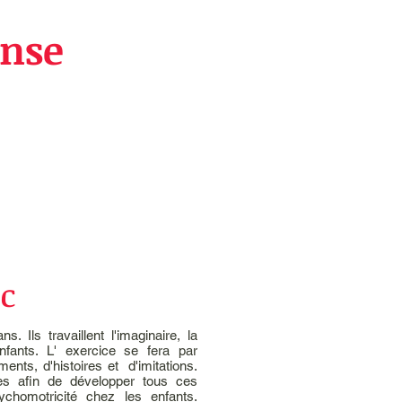
anse
DC
. Ils travaillent l'imaginaire, la
enfants. L' exercice se fera par
ments, d'histoires et d'imitations.
ées afin de développer tous ces
homotricité chez les enfants.