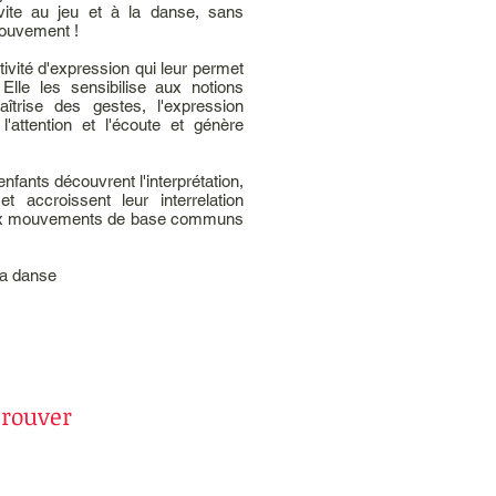
invite au jeu et à la danse, sans
 mouvement !
ivité d'expression qui leur permet
Elle les sensibilise aux notions
îtrise des gestes, l'expression
 l'attention et l'écoute et génère
fants découvrent l'interprétation,
t accroissent leur interrelation
s aux mouvements de base communs
la danse
trouver